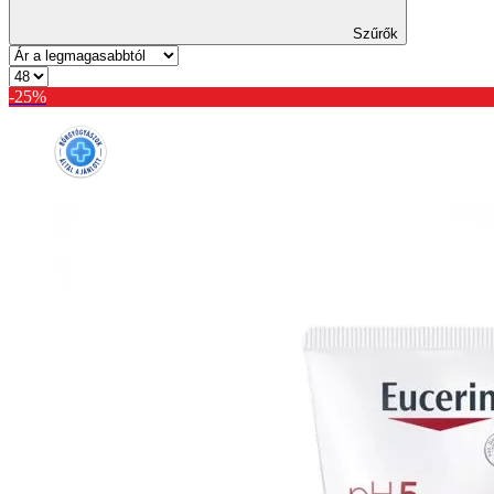
Szűrők
-25%