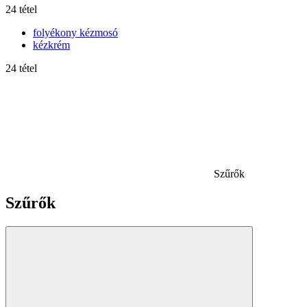
24 tétel
folyékony kézmosó
kézkrém
24 tétel
Szűrők
Szűrők