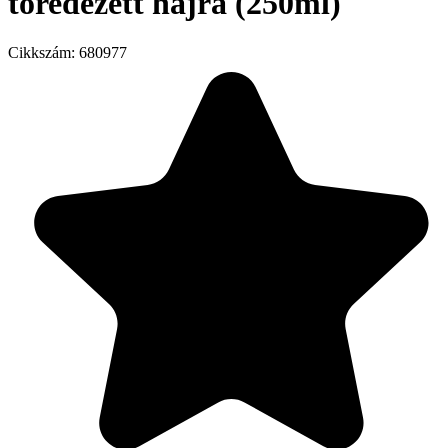
töredezett hajra (250ml)
Cikkszám:
680977