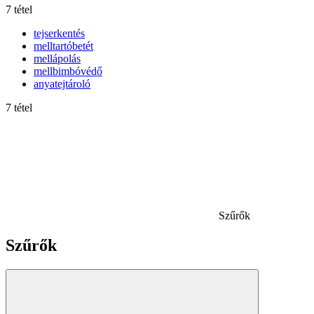
7 tétel
tejserkentés
melltartóbetét
mellápolás
mellbimbóvédő
anyatejtároló
7 tétel
Szűrők
Szűrők