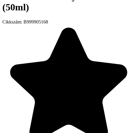
(50ml)
Cikkszám:
B999905168