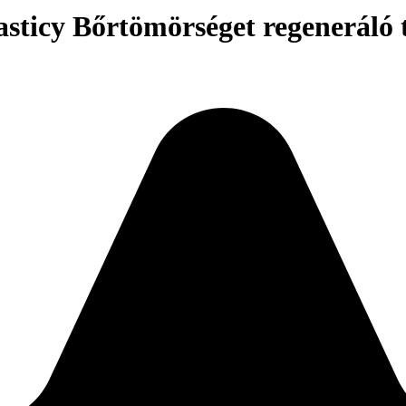
ticy Bőrtömörséget regeneráló t