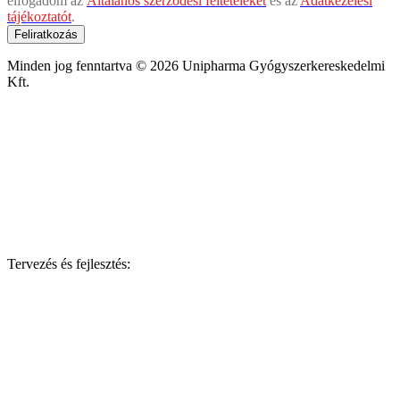
elfogadom az
Általános szerződési feltételeket
és az
Adatkezelési
tájékoztatót
.
Feliratkozás
Minden jog fenntartva © 2026 Unipharma Gyógyszerkereskedelmi
Kft.
Tervezés és fejlesztés: