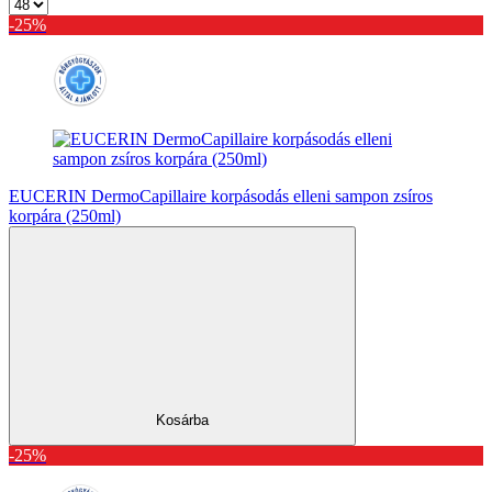
-25%
EUCERIN DermoCapillaire korpásodás elleni sampon zsíros
korpára (250ml)
Kosárba
-25%