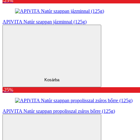
-25%
APIVITA Natúr szappan jázminnal (125g)
Kosárba
-25%
APIVITA Natúr szappan propolisszal zsíros bőrre (125g)