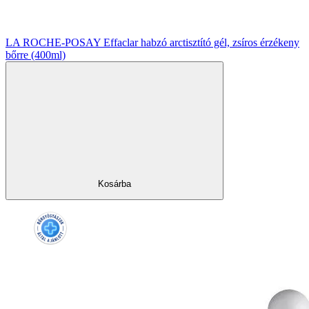
LA ROCHE-POSAY Effaclar habzó arctisztító gél, zsíros érzékeny
bőrre (400ml)
Kosárba