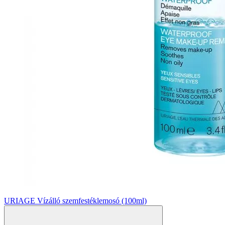
URIAGE Vízálló szemfestéklemosó (100ml)