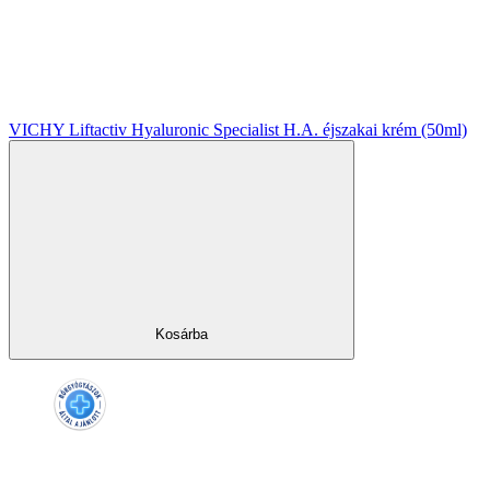
VICHY Liftactiv Hyaluronic Specialist H.A. éjszakai krém (50ml)
Kosárba