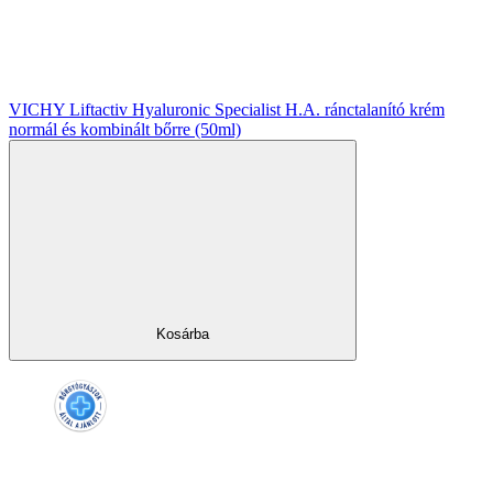
VICHY Liftactiv Hyaluronic Specialist H.A. ránctalanító krém
normál és kombinált bőrre (50ml)
Kosárba