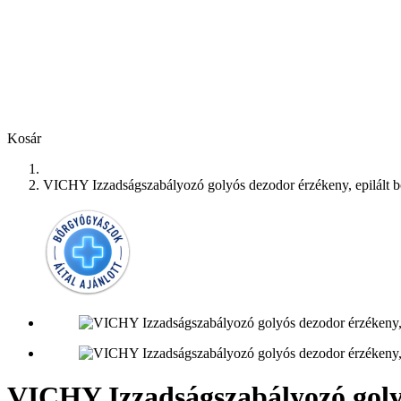
Kosár
VICHY Izzadságszabályozó golyós dezodor érzékeny, epilált b
VICHY Izzadságszabályozó golyó