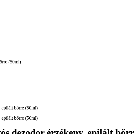
őrre (50ml)
s dezodor érzékeny, epilált bőrr