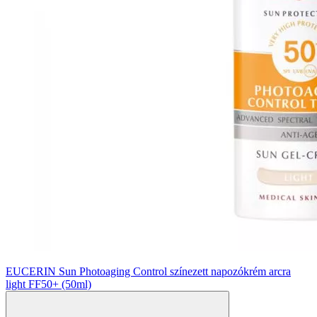
EUCERIN Sun Photoaging Control színezett napozókrém arcra
light FF50+ (50ml)