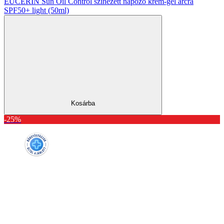
EUCERIN Sun Oil Control színezett napozó krém-gél arcra
SPF50+ light (50ml)
Kosárba
-25%