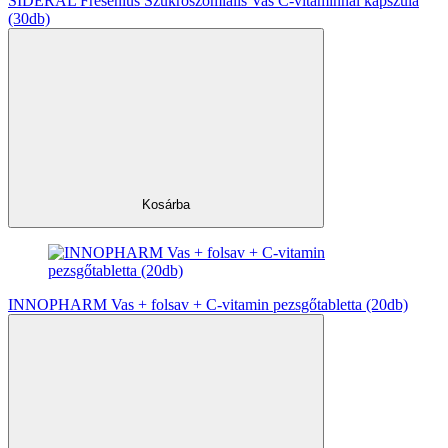
SIDERAL Fresenius Szukroszómiális Vas C-vitaminnal kapszula
(30db)
Kosárba
INNOPHARM Vas + folsav + C-vitamin pezsgőtabletta (20db)